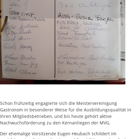
KAPITEL 3 / RUBRIK 4
„BAD ÜBERKINGER HERBSTGESPRÄCHE“
VERFASSER: MITGLIEDSBEITRAG EUGEN HEUBACH
„Bad Überkinger
Herbstgespräche“
Engagiert für hohe Ausbildungsqualität:
„Bad Überkinger Herbstgespräche“
– Seminare über Ausbildungsfragen
Schon frühzeitig engagierte sich die Meistervereinigung
Gastronom in besonderer Weise für die Ausbildungsqualität in
ihren Mitgliedsbetrieben, und bis heute gehört aktive
Nachwuchsförderung zu den Kernanliegen der MVG.
Der ehemalige Vorsitzende Eugen Heubach schildert im